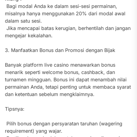
Bagi modal Anda ke dalam sesi-sesi permainan,
misalnya hanya menggunakan 20% dari modal awal
dalam satu sesi.
Jika mencapai batas kerugian, berhentilah dan jangan
mengejar kekalahan.
3. Manfaatkan Bonus dan Promosi dengan Bijak
Banyak platform live casino menawarkan bonus
menarik seperti welcome bonus, cashback, dan
turnamen mingguan. Bonus ini dapat menambah nilai
permainan Anda, tetapi penting untuk membaca syarat
dan ketentuan sebelum mengklaimnya.
Tipsnya:
Pilih bonus dengan persyaratan taruhan (wagering
requirement) yang wajar.