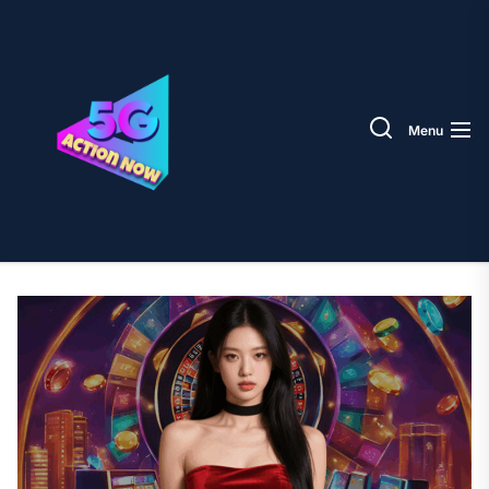
Skip
to
the
content
Menu