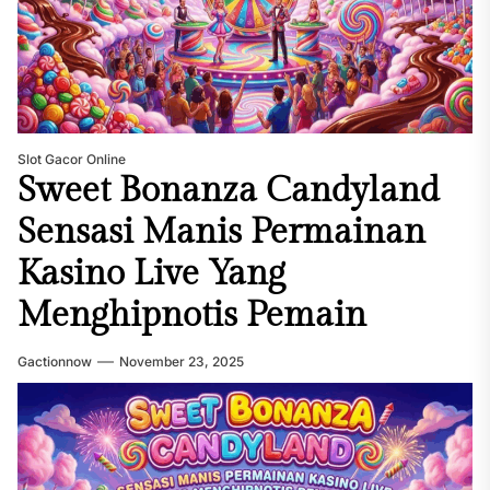
Slot Gacor Online
Sweet Bonanza Candyland
Sensasi Manis Permainan
Kasino Live Yang
Menghipnotis Pemain
Gactionnow
November 23, 2025