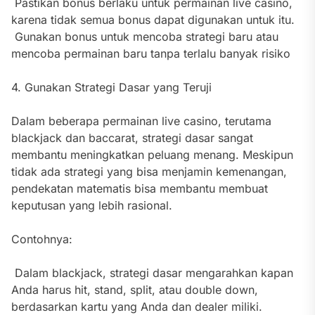
Pastikan bonus berlaku untuk permainan live casino,
karena tidak semua bonus dapat digunakan untuk itu.
Gunakan bonus untuk mencoba strategi baru atau
mencoba permainan baru tanpa terlalu banyak risiko
4. Gunakan Strategi Dasar yang Teruji
Dalam beberapa permainan live casino, terutama
blackjack dan baccarat, strategi dasar sangat
membantu meningkatkan peluang menang. Meskipun
tidak ada strategi yang bisa menjamin kemenangan,
pendekatan matematis bisa membantu membuat
keputusan yang lebih rasional.
Contohnya:
Dalam blackjack, strategi dasar mengarahkan kapan
Anda harus hit, stand, split, atau double down,
berdasarkan kartu yang Anda dan dealer miliki.