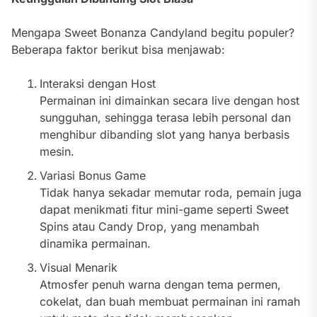
Mengapa Sweet Bonanza Candyland begitu populer?
Beberapa faktor berikut bisa menjawab:
Interaksi dengan Host
Permainan ini dimainkan secara live dengan host
sungguhan, sehingga terasa lebih personal dan
menghibur dibanding slot yang hanya berbasis
mesin.
Variasi Bonus Game
Tidak hanya sekadar memutar roda, pemain juga
dapat menikmati fitur mini-game seperti Sweet
Spins atau Candy Drop, yang menambah
dinamika permainan.
Visual Menarik
Atmosfer penuh warna dengan tema permen,
cokelat, dan buah membuat permainan ini ramah