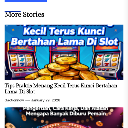
More Stories
Tips Praktis Menang Kecil Terus Kunci Bertahan
Lama Di Slot
Gactionnow
January 29, 2026