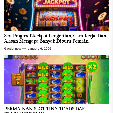
Slot Progresif Jackpot Pengertian, Cara Kerja, Dan
Alasan Mengapa Banyak Diburu Pemain
Gactionnow
January 6, 2026
PERMAINAN SLOT TINY TOADS DARI