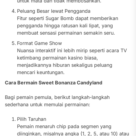
untuk mata dan tidak membosankan.
Peluang Besar lewat Pengganda
Fitur seperti Sugar Bomb dapat memberikan
pengganda hingga ratusan kali lipat, yang
membuat sensasi permainan semakin seru.
Format Game Show
Nuansa interaktif ini lebih mirip seperti acara TV
ketimbang permainan kasino biasa,
menjadikannya hiburan sekaligus peluang
mencari keuntungan.
Cara Bermain Sweet Bonanza Candyland
Bagi pemain pemula, berikut langkah-langkah
sederhana untuk memulai permainan:
Pilih Taruhan
Pemain menaruh chip pada segmen yang
diinginkan, misalnya angka (1, 2, 5, atau 10) atau