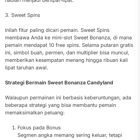
3. Sweet Spins
Inilah fitur paling dicari pemain. Sweet Spins
membawa Anda ke mini-slot Sweet Bonanza, di mana
pemain mendapat 10 free spins. Selama putaran gratis
ini, simbol buah, permen, dan multiplier bisa muncul,
memberikan kesempatan menang hingga ribuan kali
lipat taruhan awal.
Strategi Bermain Sweet Bonanza Candyland
Walaupun permainan ini berbasis keberuntungan, ada
beberapa strategi yang bisa membantu pemain
memaksimalkan peluang:
Fokus pada Bonus
Segmen angka memang sering keluar, tetapi