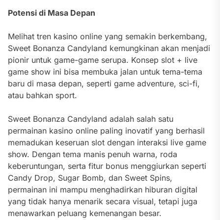
Potensi di Masa Depan
Melihat tren kasino online yang semakin berkembang,
Sweet Bonanza Candyland kemungkinan akan menjadi
pionir untuk game-game serupa. Konsep slot + live
game show ini bisa membuka jalan untuk tema-tema
baru di masa depan, seperti game adventure, sci-fi,
atau bahkan sport.
Sweet Bonanza Candyland adalah salah satu
permainan kasino online paling inovatif yang berhasil
memadukan keseruan slot dengan interaksi live game
show. Dengan tema manis penuh warna, roda
keberuntungan, serta fitur bonus menggiurkan seperti
Candy Drop, Sugar Bomb, dan Sweet Spins,
permainan ini mampu menghadirkan hiburan digital
yang tidak hanya menarik secara visual, tetapi juga
menawarkan peluang kemenangan besar.