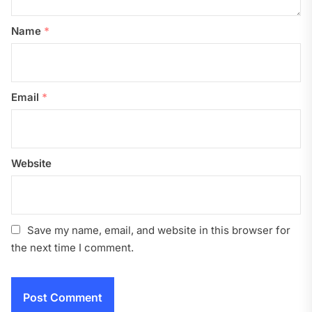
Name
*
Email
*
Website
Save my name, email, and website in this browser for
the next time I comment.