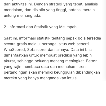
dari aktivitas ini. Dengan strategi yang tepat, analisis
mendalam, dan disiplin yang tinggi, potensi meraih
untung memang ada.
2. Informasi dan Statistik yang Melimpah
Saat ini, informasi statistik tentang sepak bola tersedia
secara gratis melalui berbagai situs web seperti
WhoScored, Sofascore, dan lainnya. Data ini bisa
dimanfaatkan untuk membuat prediksi yang lebih
akurat, sehingga peluang menang meningkat. Bettor
yang rajin membaca data dan memahami tren
pertandingan akan memiliki keunggulan dibandingkan
mereka yang hanya mengandalkan intuisi.
3. Berbagai Jenis Taruhan yang Variatif
Judi bola tidak hanya soal menebak siapa yang