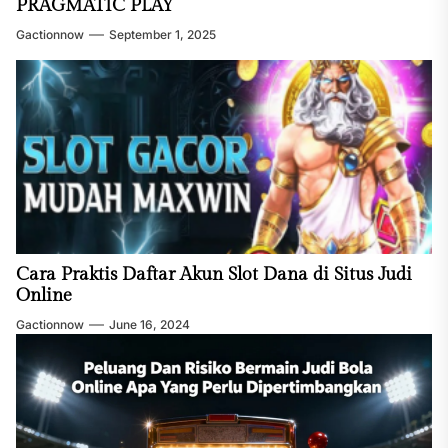
PRAGMATIC PLAY
Gactionnow
September 1, 2025
Cara Praktis Daftar Akun Slot Dana di Situs Judi
Online
Gactionnow
June 16, 2024