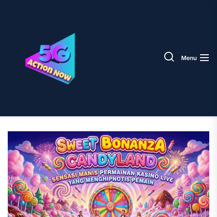
Skip
to
the
content
Menu