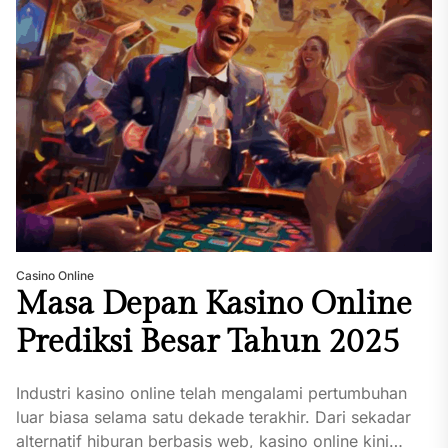
Casino Online
Masa Depan Kasino Online
Prediksi Besar Tahun 2025
Industri kasino online telah mengalami pertumbuhan
luar biasa selama satu dekade terakhir. Dari sekadar
alternatif hiburan berbasis web, kasino online kini