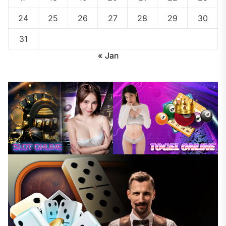
24
25
26
27
28
29
30
31
« Jan