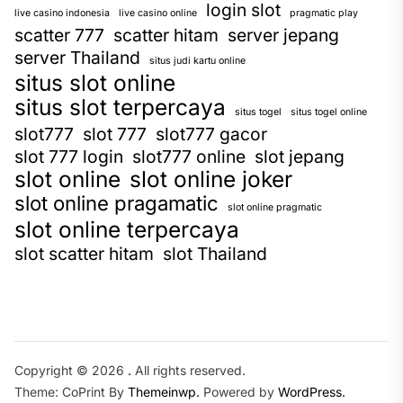
login slot
live casino indonesia
live casino online
pragmatic play
scatter 777
scatter hitam
server jepang
server Thailand
situs judi kartu online
situs slot online
situs slot terpercaya
situs togel
situs togel online
slot777
slot 777
slot777 gacor
slot 777 login
slot777 online
slot jepang
slot online
slot online joker
slot online pragamatic
slot online pragmatic
slot online terpercaya
slot scatter hitam
slot Thailand
Copyright © 2026
.
All rights reserved.
Theme: CoPrint By
Themeinwp.
Powered by
WordPress.